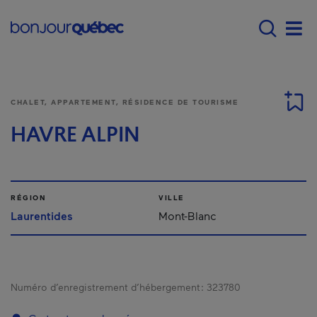
Passer au contenu principal
Main navigation - F
Men
CHALET, APPARTEMENT, RÉSIDENCE DE TOURISME
HAVRE ALPIN
RÉGION
VILLE
Laurentides
Mont-Blanc
Numéro d’enregistrement d’hébergement :
323780