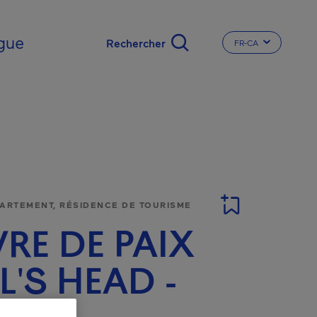
gue
FR-CA
CHANGER LA LA
PARTEMENT, RÉSIDENCE DE TOURISME
RE DE PAIX
'S HEAD -