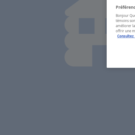
Préférenc
Bonjour Québ
témoins son
améliorer la
offrir une 
Consultez 