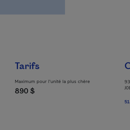
Tarifs
C
Maximum pour l'unité la plus chère
93
J0
890 $
51