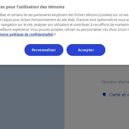
MA
es pour l’utilisation des témoins
CO
ec et certains de ses partenaires emploient des fichiers témoins (cookies) sur ce site.
t requis pour le bon fonctionnement du site Web. D’autres sont optionnels et nous ai
 navigation sur le site, analyser son utilisation et contribuer à nos efforts de market
meilleure expérience. Vous pouvez accepter, refuser ou personnaliser vos choix à tou
- Cet hyperlien s'ouvrira dans une nouvelle fenêtr
notre politique de confidentialité
RÉGION
Personnaliser
Accepter
Cantons-de-l
Numéro d’enre
Carte et