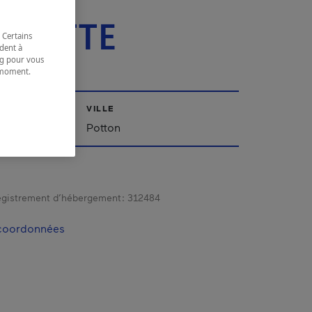
RYSE
SSETTE
 Certains
dent à
ing pour vous
t moment.
e.
VILLE
'Est
Potton
gistrement d’hébergement :
312484
 coordonnées