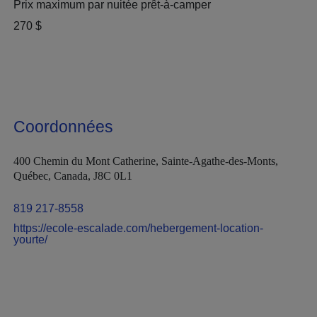
Prix maximum par nuitée prêt-à-camper
270 $
Coordonnées
400 Chemin du Mont Catherine, Sainte-Agathe-des-Monts,
Québec, Canada, J8C 0L1
819 217-8558
https://ecole-escalade.com/hebergement-location-
yourte/