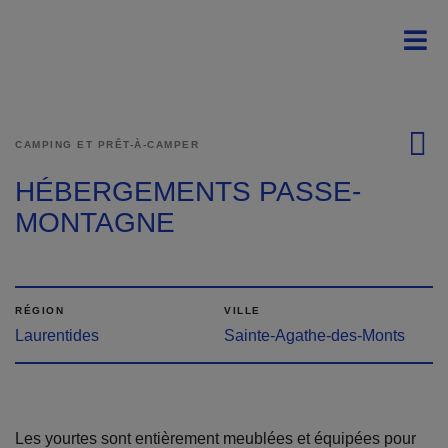
Passer au contenu principal
Main navigation - Fr
Men
CAMPING ET PRÊT-À-CAMPER
HÉBERGEMENTS PASSE-
MONTAGNE
RÉGION
VILLE
Laurentides
Sainte-Agathe-des-Monts
Les yourtes sont entièrement meublées et équipées pour