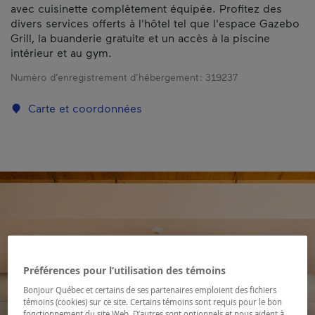
avec cuisinette complètement équipée. Profitez des
divers services offerts à l'hôtel tel que l'espace Gazebo
Grill, la buanderie gratuite et un accès à la piscine
intérieur et au gym.
Numéro d’enregistrement d’hébergement :
319237
Carte et coordonnées
Préférences pour l’utilisation des témoins
Bonjour Québec et certains de ses partenaires emploient des fichiers
témoins (cookies) sur ce site. Certains témoins sont requis pour le bon
fonctionnement du site Web. D’autres sont optionnels et nous aident à