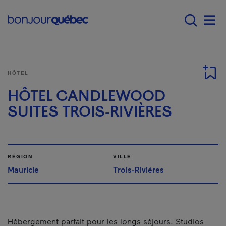
Passer au contenu principal
Main navigation - F
Men
HÔTEL
HÔTEL CANDLEWOOD
SUITES TROIS-RIVIÈRES
RÉGION
VILLE
Mauricie
Trois-Rivières
Hébergement parfait pour les longs séjours. Studios