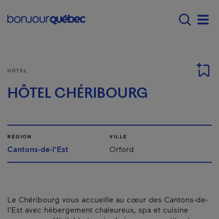
Passer au contenu principal
Main navigation - F
Men
HÔTEL
HÔTEL CHÉRIBOURG
RÉGION
VILLE
Cantons-de-l'Est
Orford
Le Chéribourg vous accueille au cœur des Cantons-de-
l’Est avec hébergement chaleureux, spa et cuisine