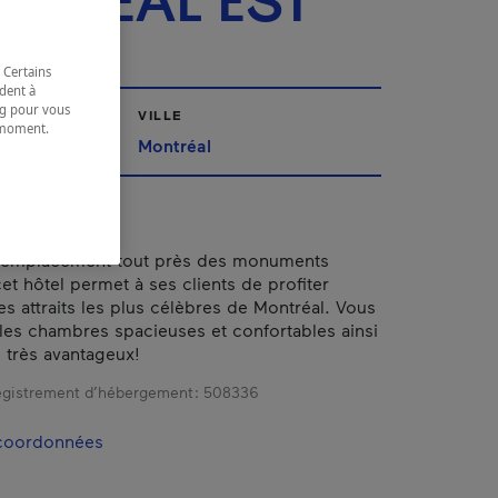
TRÉAL EST
 Certains
dent à
ing pour vous
VILLE
t moment.
Montréal
e.
 emplacement tout près des monuments
et hôtel permet à ses clients de profiter
es attraits les plus célèbres de Montréal. Vous
les chambres spacieuses et confortables ainsi
s très avantageux!
gistrement d’hébergement :
508336
 coordonnées