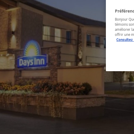
Préférenc
Bonjour Québ
témoins son
améliorer la
offrir une 
Consultez 