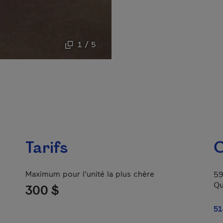
1 / 5
Tarifs
C
Maximum pour l'unité la plus chère
59
Qu
300 $
51