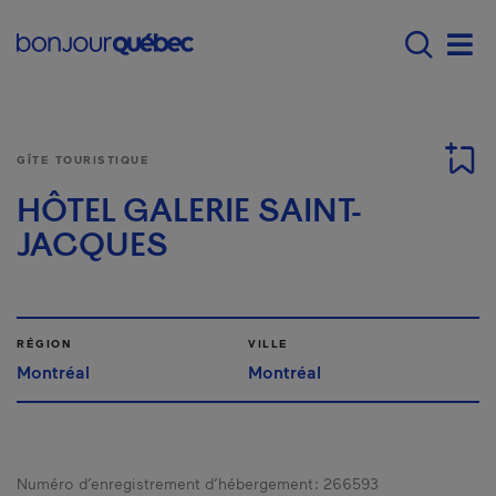
Passer au contenu principal
Main navigation - F
Men
GÎTE TOURISTIQUE
HÔTEL GALERIE SAINT-
JACQUES
RÉGION
VILLE
Montréal
Montréal
Numéro d’enregistrement d’hébergement :
266593