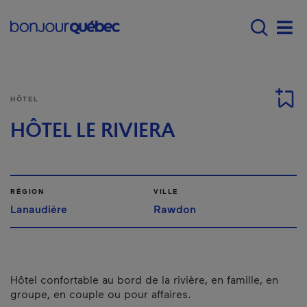
Passer au contenu principal
Main navigation - F
Men
HÔTEL
HÔTEL LE RIVIERA
RÉGION
VILLE
Lanaudière
Rawdon
Hôtel confortable au bord de la rivière, en famille, en
groupe, en couple ou pour affaires.