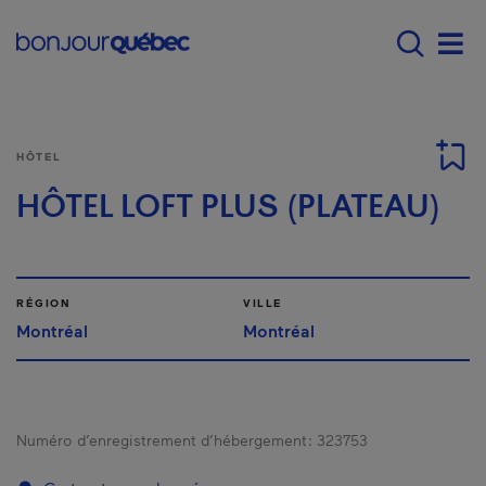
Passer au contenu principal
Main navigation - F
Men
HÔTEL
HÔTEL LOFT PLUS (PLATEAU)
RÉGION
VILLE
Montréal
Montréal
Numéro d’enregistrement d’hébergement :
323753