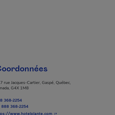
oordonnées
7 rue Jacques-Cartier, Gaspé, Québec,
nada, G4X 1M8
8 368-2254
 888 368-2254
- Cet hyperlien s'ouvrira dans u
tps://www.hotelplante.com