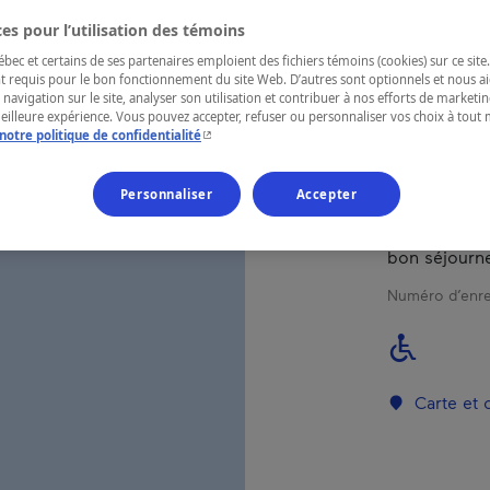
Gaspésie
es pour l’utilisation des témoins
ec et certains de ses partenaires emploient des fichiers témoins (cookies) sur ce site.
t requis pour le bon fonctionnement du site Web. D’autres sont optionnels et nous ai
 navigation sur le site, analyser son utilisation et contribuer à nos efforts de market
meilleure expérience. Vous pouvez accepter, refuser ou personnaliser vos choix à tou
- Cet hyperlien s'ouvrira dans une nouvelle fenêtr
notre politique de confidentialité
En plein cœu
établissemen
les bâtiments
Personnaliser
Accepter
magnifique qu
reposant à l’a
bon séjourne
Numéro d’enre
Carte et