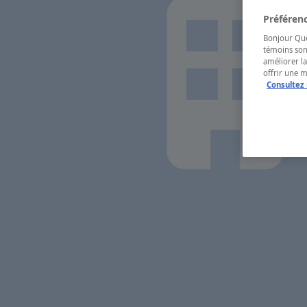
Préférenc
Bonjour Québ
témoins son
améliorer la
offrir une 
Consultez 