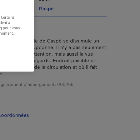
Gaspé
 Certains
dent à
ing pour vous
t moment.
e.
r du centre-ville de Gaspé se dissimule un
t hôtelier insoupçonné. Il n’y a pas seulement
 qui attirent l’attention, mais aussi la vue
i s’offre aux regards. Endroit paisible et
bri des bruits de la circulation et où il fait
r.
gistrement d’hébergement :
000265
 coordonnées