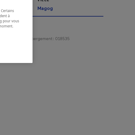
'Est
Magog
 Certains
dent à
ing pour vous
t moment.
e.
gistrement d’hébergement :
018535
 coordonnées