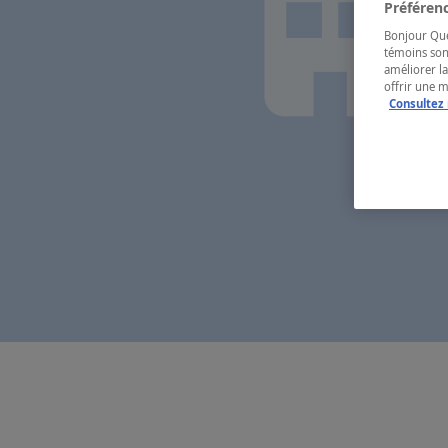
Préférenc
Bonjour Québ
témoins son
améliorer la
offrir une 
Consultez 