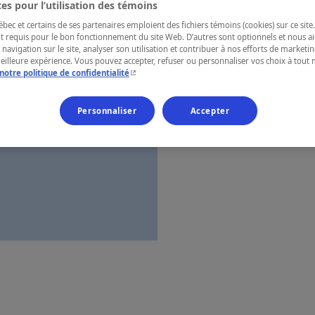
es pour l’utilisation des témoins
Cantons-de-l
ec et certains de ses partenaires emploient des fichiers témoins (cookies) sur ce site.
t requis pour le bon fonctionnement du site Web. D’autres sont optionnels et nous ai
 navigation sur le site, analyser son utilisation et contribuer à nos efforts de market
meilleure expérience. Vous pouvez accepter, refuser ou personnaliser vos choix à tou
- Cet hyperlien s'ouvrira dans une nouvelle fenêtr
notre politique de confidentialité
Numéro d’enre
Personnaliser
Accepter
Carte et