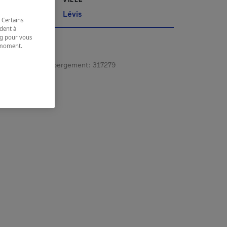
ppalaches
Lévis
 Certains
dent à
ing pour vous
t moment.
e.
gistrement d’hébergement :
317279
 coordonnées