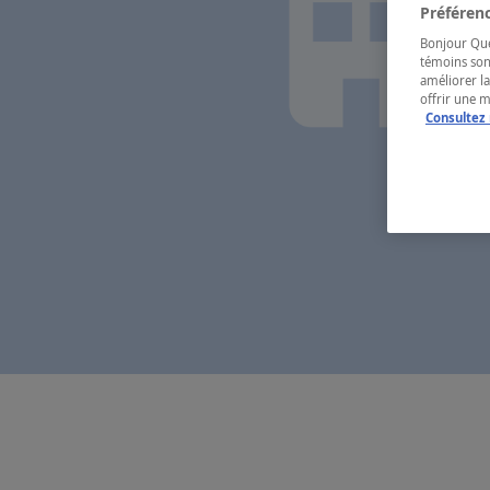
Préférenc
Bonjour Québ
témoins son
améliorer la
offrir une 
Consultez 