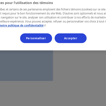
es pour l’utilisation des témoins
Chaudière-A
ec et certains de ses partenaires emploient des fichiers témoins (cookies) sur ce site.
t requis pour le bon fonctionnement du site Web. D’autres sont optionnels et nous ai
 navigation sur le site, analyser son utilisation et contribuer à nos efforts de market
meilleure expérience. Vous pouvez accepter, refuser ou personnaliser vos choix à tou
- Cet hyperlien s'ouvrira dans une nouvelle fenêtr
notre politique de confidentialité
Numéro d’enre
Personnaliser
Accepter
Carte et