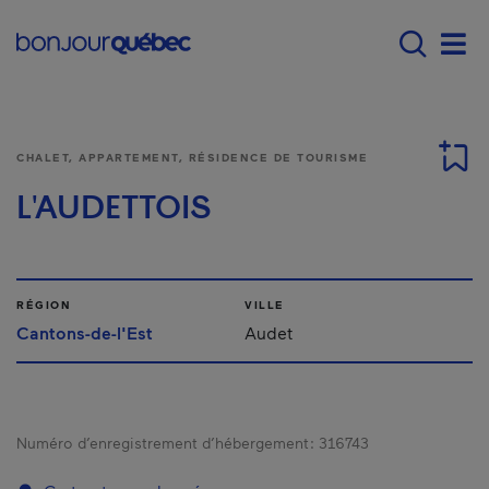
Passer au contenu principal
Main navigation - F
Men
CHALET, APPARTEMENT, RÉSIDENCE DE TOURISME
L'AUDETTOIS
RÉGION
VILLE
Cantons-de-l'Est
Audet
Numéro d’enregistrement d’hébergement :
316743