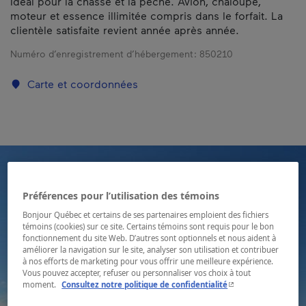
Idéal pour la chasse et la pêche. Avion, chaloupe,
moteur et essence illimitée compris dans le forfait. La
clientèle satisfaite revient année après année.
Numéro d’enregistrement d’hébergement :
850210
Carte et coordonnées
Préférences pour l’utilisation des témoins
Bonjour Québec et certains de ses partenaires emploient des fichiers
témoins (cookies) sur ce site. Certains témoins sont requis pour le bon
fonctionnement du site Web. D’autres sont optionnels et nous aident à
améliorer la navigation sur le site, analyser son utilisation et contribuer
à nos efforts de marketing pour vous offrir une meilleure expérience.
Vous pouvez accepter, refuser ou personnaliser vos choix à tout
- Cet hyperlien s'ouvr
moment.
Consultez notre politique de confidentialité