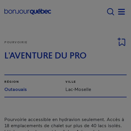
Passer au contenu principal
Main navigation - F
Men
POURVOIRIE
L'AVENTURE DU PRO
RÉGION
VILLE
Outaouais
Lac-Moselle
Pourvoirie accessible en hydravion seulement. Accès à
18 emplacements de chalet sur plus de 40 lacs isolés.