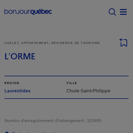
Passer au contenu principal
Main navigation - F
Men
CHALET, APPARTEMENT, RÉSIDENCE DE TOURISME
L'ORME
RÉGION
VILLE
Laurentides
Chute-Saint-Philippe
Numéro d’enregistrement d’hébergement :
323685