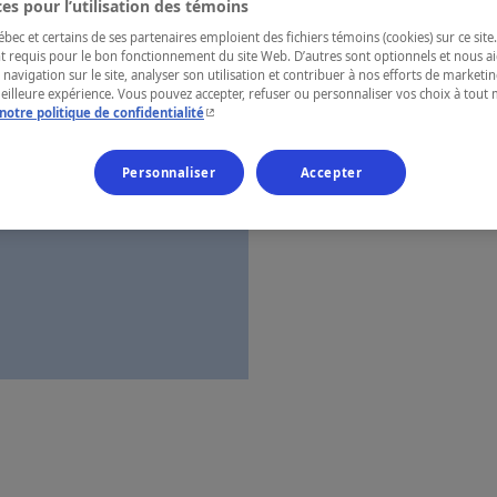
es pour l’utilisation des témoins
Charlevoix
ec et certains de ses partenaires emploient des fichiers témoins (cookies) sur ce site.
t requis pour le bon fonctionnement du site Web. D’autres sont optionnels et nous ai
 navigation sur le site, analyser son utilisation et contribuer à nos efforts de market
meilleure expérience. Vous pouvez accepter, refuser ou personnaliser vos choix à tou
- Cet hyperlien s'ouvrira dans une nouvelle fenêtr
notre politique de confidentialité
Numéro d’enre
Personnaliser
Accepter
Carte et