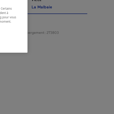
La Malbaie
 Certains
dent à
ing pour vous
t moment.
e.
gistrement d’hébergement :
273803
 coordonnées