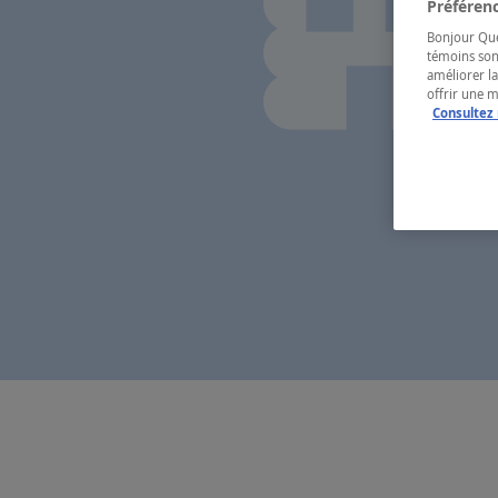
Préférenc
Bonjour Québ
témoins son
améliorer la
offrir une 
Consultez 