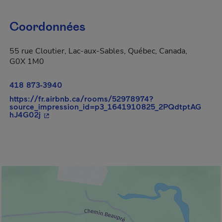
Coordonnées
55 rue Cloutier, Lac-aux-Sables, Québec, Canada,
G0X 1M0
418 873-3940
https://fr.airbnb.ca/rooms/52978974?
source_impression_id=p3_1641910825_2PQdtptAG
- Cet hyperlien s'ouvrira dans une nouvelle fenêt
hJ4G02j