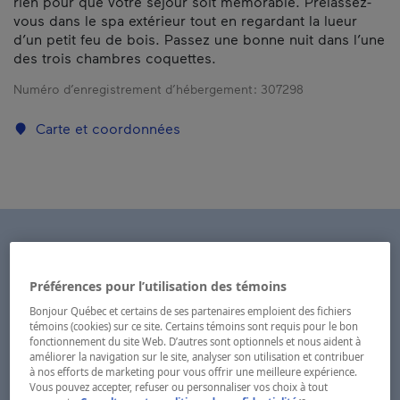
rien pour que votre séjour soit mémorable. Prélassez-
vous dans le spa extérieur tout en regardant la lueur
d’un petit feu de bois. Passez une bonne nuit dans l’une
des trois chambres coquettes.
Numéro d’enregistrement d’hébergement :
307298
Carte et coordonnées
Préférences pour l’utilisation des témoins
Bonjour Québec et certains de ses partenaires emploient des fichiers
témoins (cookies) sur ce site. Certains témoins sont requis pour le bon
fonctionnement du site Web. D’autres sont optionnels et nous aident à
améliorer la navigation sur le site, analyser son utilisation et contribuer
à nos efforts de marketing pour vous offrir une meilleure expérience.
Vous pouvez accepter, refuser ou personnaliser vos choix à tout