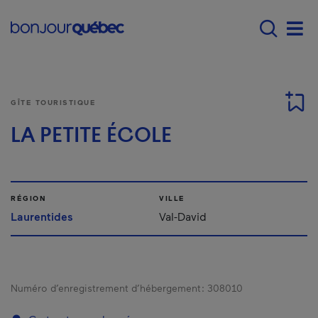
Passer au contenu principal
Main navigation - F
Men
GÎTE TOURISTIQUE
LA PETITE ÉCOLE
RÉGION
VILLE
Laurentides
Val-David
Numéro d’enregistrement d’hébergement :
308010