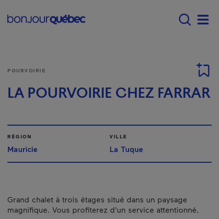
Passer au contenu principal
Main navigation - F
Men
POURVOIRIE
LA POURVOIRIE CHEZ FARRAR
RÉGION
VILLE
Mauricie
La Tuque
Grand chalet à trois étages situé dans un paysage
magnifique. Vous profiterez d'un service attentionné.