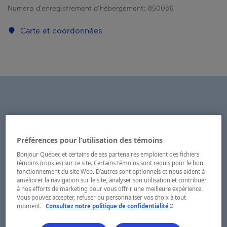
Numéro d’enregistrement d’hébergement :
850086
Carte et coordonnées
Préférences pour l’utilisation des témoins
Bonjour Québec et certains de ses partenaires emploient des fichiers
témoins (cookies) sur ce site. Certains témoins sont requis pour le bon
fonctionnement du site Web. D’autres sont optionnels et nous aident à
améliorer la navigation sur le site, analyser son utilisation et contribuer
à nos efforts de marketing pour vous offrir une meilleure expérience.
Vous pouvez accepter, refuser ou personnaliser vos choix à tout
- Cet hyperlien s'ouvr
moment.
Consultez notre politique de confidentialité