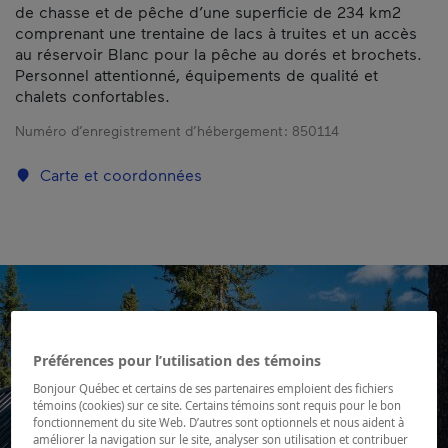
de chasse et de pêche d’une superficie de 234 km2
comprenant une trentaine de lacs à truites et un accès
au réservoir Blanc pour la pêche au dorés et brochets.
Personnel attentionné, équipements de qualité et
chalets confortables.
Numéro d’enregistrement d’hébergement :
850114
Carte et coordonnées
Préférences pour l’utilisation des témoins
Bonjour Québec et certains de ses partenaires emploient des fichiers
témoins (cookies) sur ce site. Certains témoins sont requis pour le bon
fonctionnement du site Web. D’autres sont optionnels et nous aident à
améliorer la navigation sur le site, analyser son utilisation et contribuer