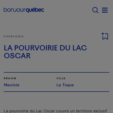
Passer au contenu principal
Main navigation - F
Men
POURVOIRIE
LA POURVOIRIE DU LAC
OSCAR
RÉGION
VILLE
Mauricie
La Tuque
La pourvoirie du Lac Oscar couvre un territoire exclusif