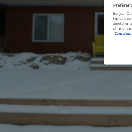
Préférenc
Bonjour Québ
témoins son
améliorer la
offrir une 
Consultez 