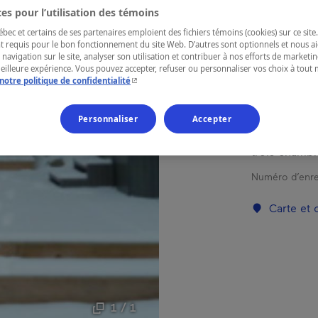
es pour l’utilisation des témoins
Lanaudière
ec et certains de ses partenaires emploient des fichiers témoins (cookies) sur ce site.
t requis pour le bon fonctionnement du site Web. D’autres sont optionnels et nous ai
 navigation sur le site, analyser son utilisation et contribuer à nos efforts de market
meilleure expérience. Vous pouvez accepter, refuser ou personnaliser vos choix à tou
- Cet hyperlien s'ouvrira dans une nouvelle fenêtr
notre politique de confidentialité
Construction
abondante et
Personnaliser
Accepter
profiter au 
combustion l
trois chambr
Numéro d’enre
Carte et
1 / 1