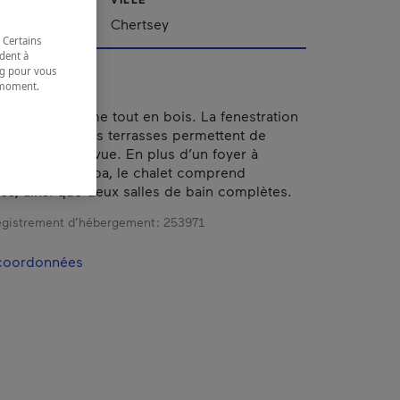
Chertsey
 Certains
dent à
ing pour vous
t moment.
e.
 haut de gamme tout en bois. La fenestration
 les spacieuses terrasses permettent de
maximum de la vue. En plus d’un foyer à
ente et d’un spa, le chalet comprend
es, ainsi que deux salles de bain complètes.
gistrement d’hébergement :
253971
 coordonnées