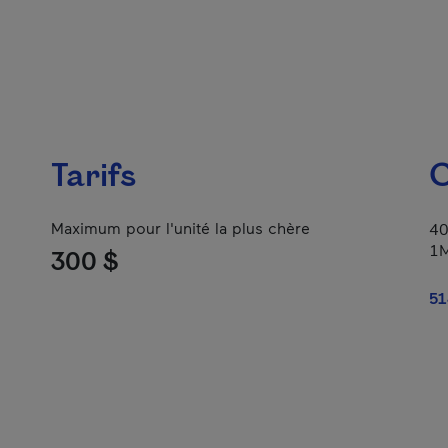
Tarifs
C
Maximum pour l'unité la plus chère
40
1
300 $
51