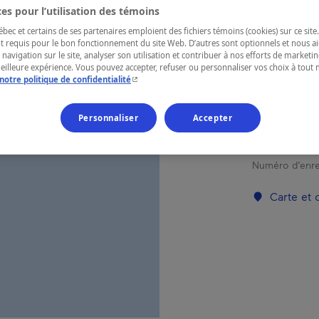
WI
es pour l’utilisation des témoins
ec et certains de ses partenaires emploient des fichiers témoins (cookies) sur ce site.
t requis pour le bon fonctionnement du site Web. D’autres sont optionnels et nous ai
 navigation sur le site, analyser son utilisation et contribuer à nos efforts de market
meilleure expérience. Vous pouvez accepter, refuser ou personnaliser vos choix à tou
RÉGION
- Cet hyperlien s'ouvrira dans une nouvelle fenêtr
notre politique de confidentialité
Cantons-de-l
Personnaliser
Accepter
Numéro d’enre
Carte et