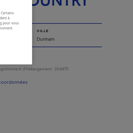
NE COUNTRY
 Certains
dent à
ing pour vous
t moment.
VILLE
e.
'Est
Dunham
gistrement d’hébergement :
304475
 coordonnées