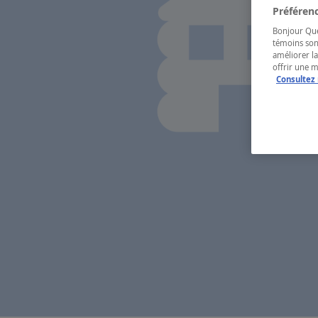
Préférenc
Bonjour Québ
témoins son
améliorer la
offrir une 
Consultez 