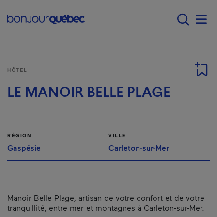
Passer au contenu principal
Main navigation - F
Men
HÔTEL
LE MANOIR BELLE PLAGE
RÉGION
VILLE
Gaspésie
Carleton-sur-Mer
Manoir Belle Plage, artisan de votre confort et de votre
tranquillité, entre mer et montagnes à Carleton-sur-Mer.