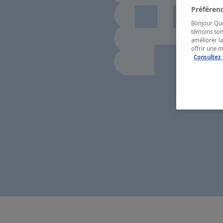
Préférenc
Bonjour Québ
témoins son
améliorer la
offrir une 
Consultez 