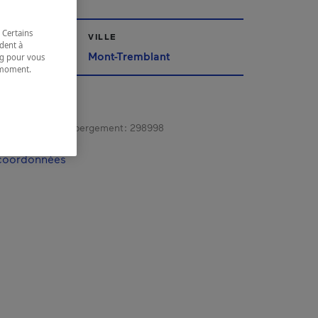
 Certains
VILLE
dent à
Mont-Tremblant
ing pour vous
t moment.
e.
gistrement d’hébergement :
298998
 coordonnées