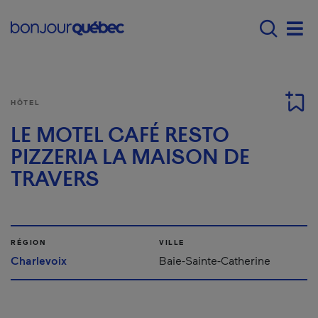
Passer au contenu principal
Main navigation - F
Men
HÔTEL
LE MOTEL CAFÉ RESTO
PIZZERIA LA MAISON DE
TRAVERS
RÉGION
VILLE
Charlevoix
Baie-Sainte-Catherine