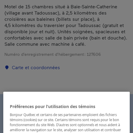
Motel de 15 chambres situé à Baie-Sainte-Catherine
(village avant Tadoussac), à 2,5 kilomètres des
croisières aux baleines (billets sur place), à
4,5 kilomètres du traversier pour Tadoussac (gratuit et
disponible jour et nuit). Unités soignées, spacieuses et
confortables avec salle de bain privée (bain et douche).
Salle commune avec machine à café.
Numéro d’enregistrement d’hébergement :
127606
Carte et coordonnées
Préférences pour l’utilisation des témoins
Bonjour Québec et certains de ses partenaires emploient des fichiers
témoins (cookies) sur ce site. Certains témoins sont requis pour le bon
fonctionnement du site Web. D’autres sont optionnels et nous aident à
améliorer la navigation sur le site, analyser son utilisation et contribuer