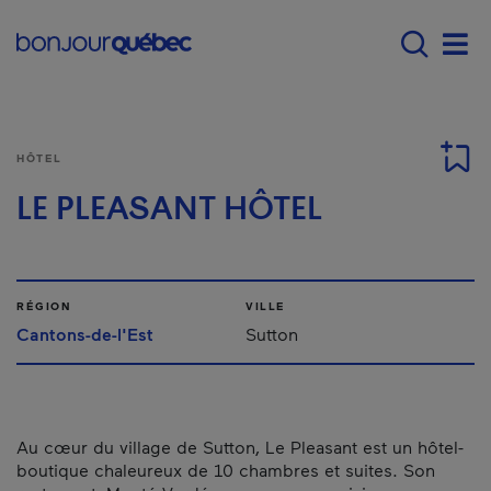
Passer au contenu principal
Main navigation - F
Men
HÔTEL
LE PLEASANT HÔTEL
RÉGION
VILLE
Cantons-de-l'Est
Sutton
Au cœur du village de Sutton, Le Pleasant est un hôtel-
boutique chaleureux de 10 chambres et suites. Son