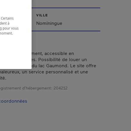
VILLE
 Certains
Nominingue
dent à
ing pour vous
t moment.
e.
r tentes seulement, accessible en
et sans services. Possibilité de louer un
que en bordure du lac Gaumond. Le site offre
haleureux, un service personnalisé et une
té.
gistrement d’hébergement :
204212
 coordonnées