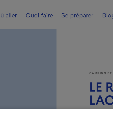
ion - Fr - Canada
ù aller
Quoi faire
Se préparer
Blo
CAMPING ET
LE 
LA