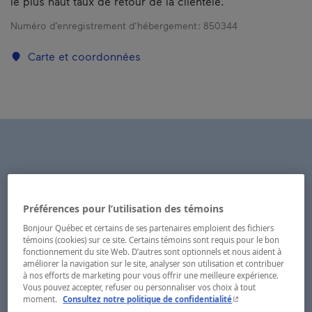
le plus haut taux de retour de la clientèle.
Numéro d’enregistrement d’hébergement :
850344
Carte et coordonnées
Préférences pour l’utilisation des témoins
Bonjour Québec et certains de ses partenaires emploient des fichiers
témoins (cookies) sur ce site. Certains témoins sont requis pour le bon
fonctionnement du site Web. D’autres sont optionnels et nous aident à
améliorer la navigation sur le site, analyser son utilisation et contribuer
à nos efforts de marketing pour vous offrir une meilleure expérience.
Vous pouvez accepter, refuser ou personnaliser vos choix à tout
- Cet hyperlien s'ouvr
moment.
Consultez notre politique de confidentialité