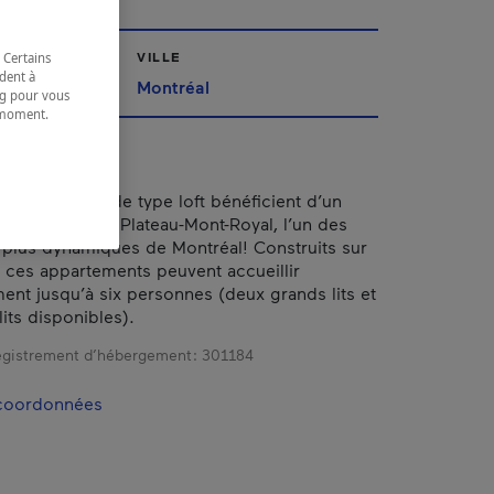
VILLE
 Certains
dent à
Montréal
ing pour vous
t moment.
e.
ppartements de type loft bénéficient d’un
idéal dans le Plateau-Mont-Royal, l’un des
s plus dynamiques de Montréal! Construits sur
 ces appartements peuvent accueillir
ent jusqu’à six personnes (deux grands lits et
its disponibles).
gistrement d’hébergement :
301184
 coordonnées