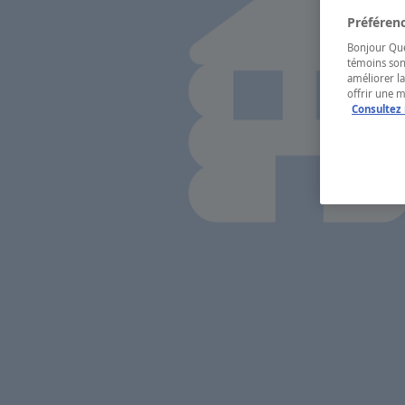
Préférenc
Bonjour Québ
témoins son
améliorer la
offrir une 
Consultez 