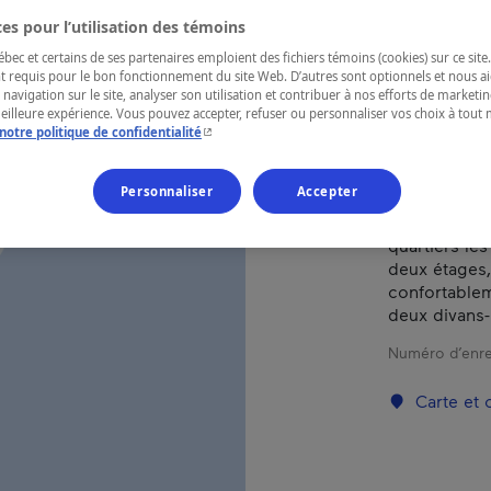
es pour l’utilisation des témoins
RÉGION
ec et certains de ses partenaires emploient des fichiers témoins (cookies) sur ce site.
t requis pour le bon fonctionnement du site Web. D’autres sont optionnels et nous ai
Montréal
 navigation sur le site, analyser son utilisation et contribuer à nos efforts de market
meilleure expérience. Vous pouvez accepter, refuser ou personnaliser vos choix à tou
- Cet hyperlien s'ouvrira dans une nouvelle fenêtr
notre politique de confidentialité
Personnaliser
Accepter
Ces grands a
emplacement 
quartiers le
deux étages,
confortablem
deux divans-l
Numéro d’enre
Carte et