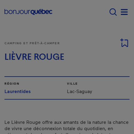
Passer au contenu principal
Main navigation - F
Men
CAMPING ET PRÊT-À-CAMPER
LIÈVRE ROUGE
RÉGION
VILLE
Laurentides
Lac-Saguay
Le Lièvre Rouge offre aux amants de la nature la chance
de vivre une déconnexion totale du quotidien, en