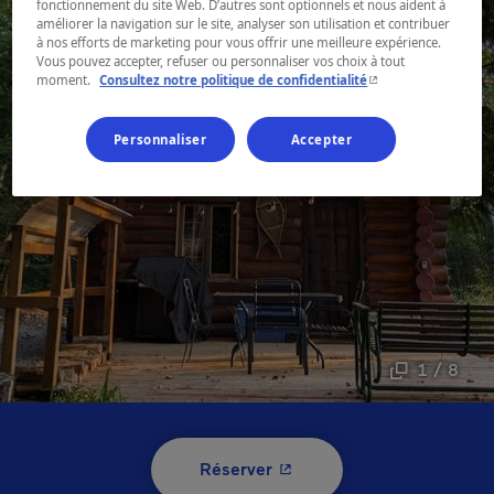
fonctionnement du site Web. D’autres sont optionnels et nous aident à
améliorer la navigation sur le site, analyser son utilisation et contribuer
à nos efforts de marketing pour vous offrir une meilleure expérience.
Vous pouvez accepter, refuser ou personnaliser vos choix à tout
- Cet hyperlien s'ouvr
moment.
Consultez notre politique de confidentialité
Personnaliser
Accepter
1 / 8
- Cet hyperlien s'ouvrira 
Réserver