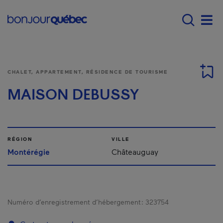
Passer au contenu principal
Main navigation - F
Men
CHALET, APPARTEMENT, RÉSIDENCE DE TOURISME
MAISON DEBUSSY
RÉGION
VILLE
Montérégie
Châteauguay
Numéro d’enregistrement d’hébergement :
323754