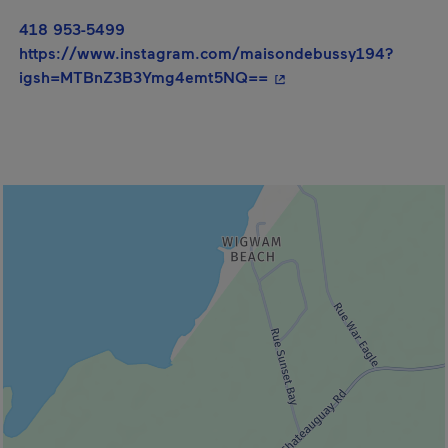
418 953-5499
https://www.instagram.com/maisondebussy194?
- Cet hyperlien s'ouvrir
igsh=MTBnZ3B3Ymg4emt5NQ==