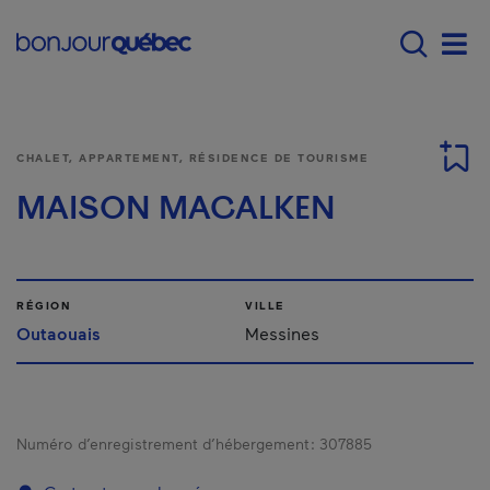
Passer au contenu principal
Main navigation - F
Men
CHALET, APPARTEMENT, RÉSIDENCE DE TOURISME
MAISON MACALKEN
RÉGION
VILLE
Outaouais
Messines
Numéro d’enregistrement d’hébergement :
307885