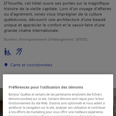
D’Youville, cet hôtel ouvre ses portes sur la magnifique
histoire de la vieille capitale. Lors d’un voyage d’affaires
ou d’agrément, venez vous imprégner de la culture
québécoise, découvrir une architecture d’une beauté
unique et apprécier le confort et le savoir-faire d’une
grande chaîne internationale.
Numéro d’enregistrement d’hébergement :
187051
Carte et coordonnées
Préférences pour l’utilisation des témoins
Bonjour Québec et certains de ses partenaires emploient des fichiers
témoins (cookies) sur ce site. Certains témoins sont requis pour le bon
fonctionnement du site Web. D’autres sont optionnels et nous aident à
améliorer la navigation sur le site, analyser son utilisation et contribuer
à nos efforts de marketing pour vous offrir une meilleure expérience.