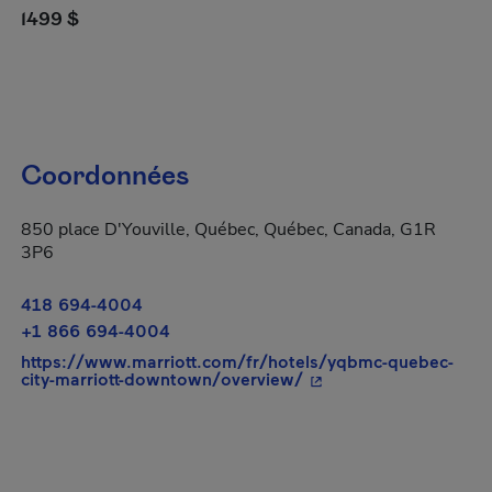
1499 $
Coordonnées
850 place D'Youville, Québec, Québec, Canada, G1R
3P6
418 694-4004
+1 866 694-4004
https://www.marriott.com/fr/hotels/yqbmc-quebec-
- Cet hyperlien s'ouvri
city-marriott-downtown/overview/