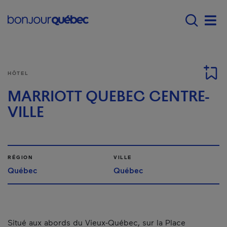
Passer au contenu principal
Main navigation - F
Men
HÔTEL
MARRIOTT QUEBEC CENTRE-
VILLE
RÉGION
VILLE
Québec
Québec
Situé aux abords du Vieux-Québec, sur la Place