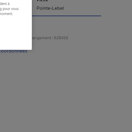
dent à
Pointe-Lebel
ing pour vous
t moment.
e.
gistrement d’hébergement :
628416
 coordonnées