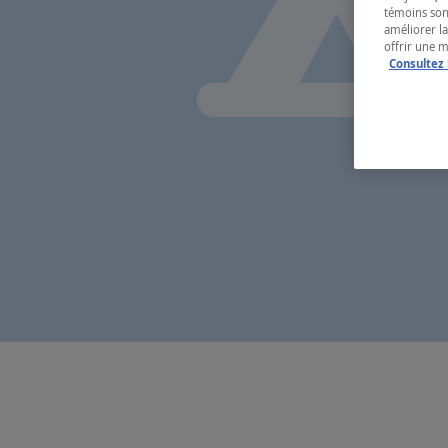
témoins son
améliorer la
offrir une 
Consultez 