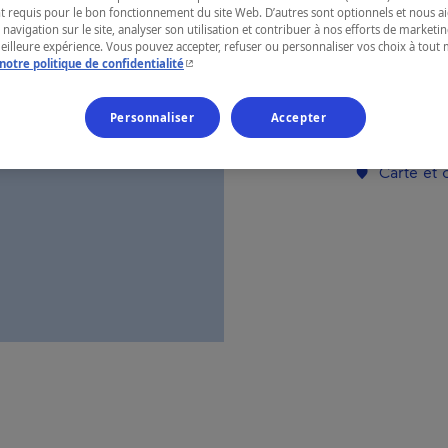
t requis pour le bon fonctionnement du site Web. D’autres sont optionnels et nous ai
Côte-Nord
 navigation sur le site, analyser son utilisation et contribuer à nos efforts de market
meilleure expérience. Vous pouvez accepter, refuser ou personnaliser vos choix à tou
- Cet hyperlien s'ouvrira dans une nouvelle fenêtr
notre politique de confidentialité
Personnaliser
Accepter
Numéro d’enre
Carte et