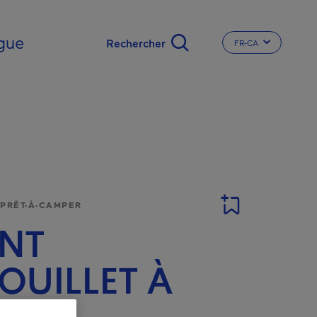
gue
FR-CA
CHANGER LA LA
 PRÊT-À-CAMPER
NT
OUILLET À