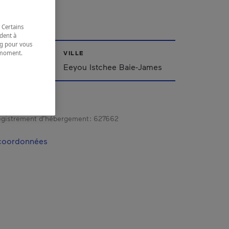
EVAL
 Certains
dent à
ing pour vous
VILLE
t moment.
e.
ee Baie-James
Eeyou Istchee Baie-James
gistrement d’hébergement :
627662
 coordonnées