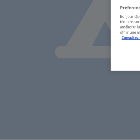
Préférenc
Bonjour Québ
témoins son
améliorer la
offrir une 
Consultez 