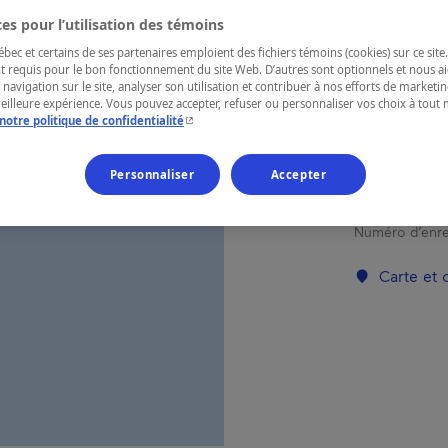
CH
es pour l’utilisation des témoins
ec et certains de ses partenaires emploient des fichiers témoins (cookies) sur ce site.
t requis pour le bon fonctionnement du site Web. D’autres sont optionnels et nous ai
 navigation sur le site, analyser son utilisation et contribuer à nos efforts de market
RÉGION
meilleure expérience. Vous pouvez accepter, refuser ou personnaliser vos choix à tou
- Cet hyperlien s'ouvrira dans une nouvelle fenêtr
notre politique de confidentialité
Eeyou Istch
Personnaliser
Accepter
Numéro d’enre
Carte et