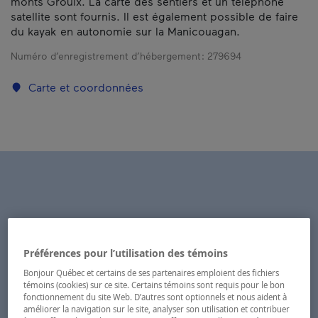
monts Groulx. La carte des sentiers et un téléphone
satellite sont fournis. Il est également possible de faire
du kayak en autonomie sur la Manicouagan.
Numéro d’enregistrement d’hébergement :
279694
Carte et coordonnées
Préférences pour l’utilisation des témoins
Bonjour Québec et certains de ses partenaires emploient des fichiers
témoins (cookies) sur ce site. Certains témoins sont requis pour le bon
fonctionnement du site Web. D’autres sont optionnels et nous aident à
améliorer la navigation sur le site, analyser son utilisation et contribuer