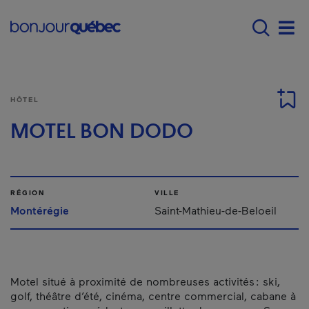
Passer au contenu principal
Main navigation - F
Men
HÔTEL
MOTEL BON DODO
RÉGION
VILLE
Montérégie
Saint-Mathieu-de-Beloeil
Motel situé à proximité de nombreuses activités : ski,
golf, théâtre d’été, cinéma, centre commercial, cabane à