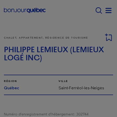
Passer au contenu principal
Main navigation - F
Men
CHALET, APPARTEMENT, RÉSIDENCE DE TOURISME
PHILIPPE LEMIEUX (LEMIEUX
LOGÉ INC)
RÉGION
VILLE
Québec
Saint-Ferréol-les-Neiges
Numéro d’enregistrement d’hébergement :
302744