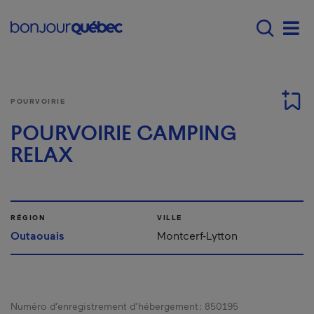
Passer au contenu principal
Main navigation - F
Men
POURVOIRIE
POURVOIRIE CAMPING
RELAX
RÉGION
VILLE
Outaouais
Montcerf-Lytton
Numéro d’enregistrement d’hébergement :
850195