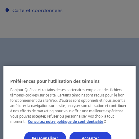
Carte et coordonnées
Préférences pour l’utilisation des témoins
Bonjour Québec et certains de ses partenaires emploient des fichiers
témoins (cookies) sur ce site. Certains témoins sont requis pour le bon
fonctionnement du site Web. D’autres sont optionnels et nous aident à
améliorer la navigation sur le site, analyser son utilisation et contribuer
à nos efforts de marketing pour vous offrir une meilleure expérience.
Vous pouvez accepter, refuser ou personnaliser vos choix à tout
- Cet hyperlien s'ouvr
moment.
Consultez notre politique de confidentialité
Personnaliser
Accepter