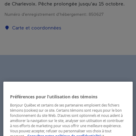
de Charlevoix. Pêche prolongée jusqu'au 15 octobre.
Numéro d’enregistrement d’hébergement :
850627
Carte et coordonnées
Préférences pour l’utilisation des témoins
Bonjour Québec et certains de ses partenaires emploient des fichiers
témoins (cookies) sur ce site. Certains témoins sont requis pour le bon
fonctionnement du site Web. D’autres sont optionnels et nous aident à
améliorer la navigation sur le site, analyser son utilisation et contribuer
à nos efforts de marketing pour vous offrir une meilleure expérience.
Vous pouvez accepter, refuser ou personnaliser vos choix à tout
- Cet hyperlien s'ouvr