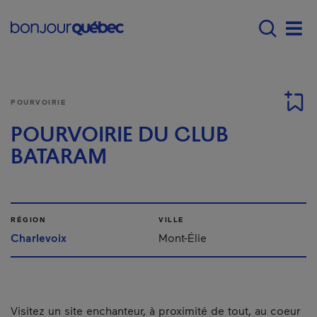
Passer au contenu principal
Main navigation - F
Men
POURVOIRIE
POURVOIRIE DU CLUB
BATARAM
RÉGION
VILLE
Charlevoix
Mont-Élie
Visitez un site enchanteur, à proximité de tout, au coeur