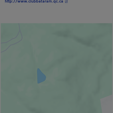
- Cet hyperlien s'ouvrira 
http://www.clubbataram.qc.ca