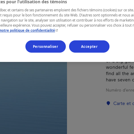
es pour l’utilisation des témoins
ec et certains de ses partenaires emploient des fichiers témoins (cookies) sur ce site.
t requis pour le bon fonctionnement du site Web. D’autres sont optionnels et nous ai
RÉGION
 navigation sur le site, analyser son utilisation et contribuer à nos efforts de market
Abitibi-Tém
meilleure expérience. Vous pouvez accepter, refuser ou personnaliser vos choix à tou
- Cet hyperlien s'ouvrira dans une nouvelle fenêtr
notre politique de confidentialité
Personnaliser
Accepter
Are you a gre
or a big gam
wonderful fe
find all the 
have seven c
Numéro d’enre
Carte et