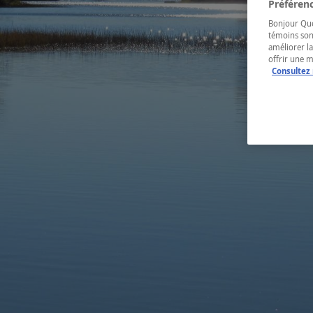
Préférenc
Bonjour Québ
témoins son
améliorer la
offrir une 
Consultez 