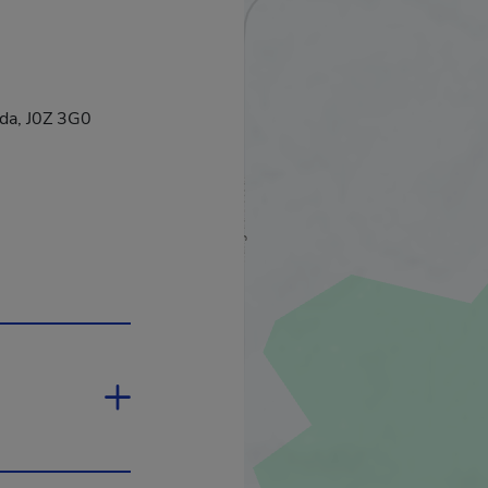
ada, J0Z 3G0
ira dans une nouvelle fenêtre.