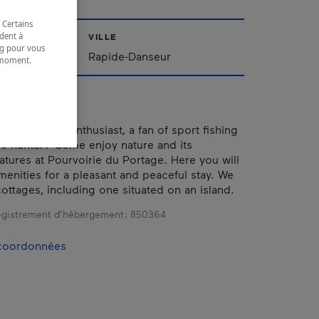
 Certains
dent à
VILLE
ing pour vous
iscamingue
Rapide-Danseur
t moment.
e.
at outdoors enthusiast, a fan of sport fishing
e hunter? Come enjoy nature and its
atures at Pourvoirie du Portage. Here you will
amenities for a pleasant and peaceful stay. We
ottages, including one situated on an island.
gistrement d’hébergement :
850364
 coordonnées