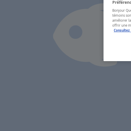
Préférenc
Bonjour Québ
témoins son
améliorer la
offrir une 
Consultez 