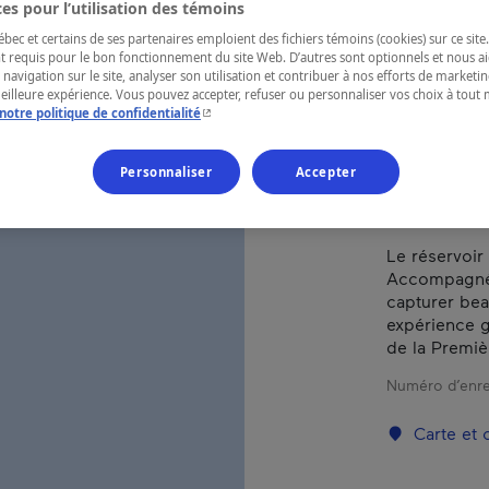
FLÈ
es pour l’utilisation des témoins
ec et certains de ses partenaires emploient des fichiers témoins (cookies) sur ce site.
t requis pour le bon fonctionnement du site Web. D’autres sont optionnels et nous ai
 navigation sur le site, analyser son utilisation et contribuer à nos efforts de market
meilleure expérience. Vous pouvez accepter, refuser ou personnaliser vos choix à tou
- Cet hyperlien s'ouvrira dans une nouvelle fenêtr
RÉGION
notre politique de confidentialité
Saguenay—L
Personnaliser
Accepter
Le réservoir
Accompagnés 
capturer be
expérience 
de la Premiè
Numéro d’enre
Carte et