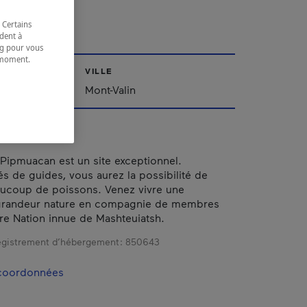
CHE
 Certains
dent à
ing pour vous
t moment.
e.
VILLE
ac-Saint-Jean
Mont-Valin
 Pipmuacan est un site exceptionnel.
de guides, vous aurez la possibilité de
aucoup de poissons. Venez vivre une
grandeur nature en compagnie de membres
re Nation innue de Mashteuiatsh.
gistrement d’hébergement :
850643
 coordonnées