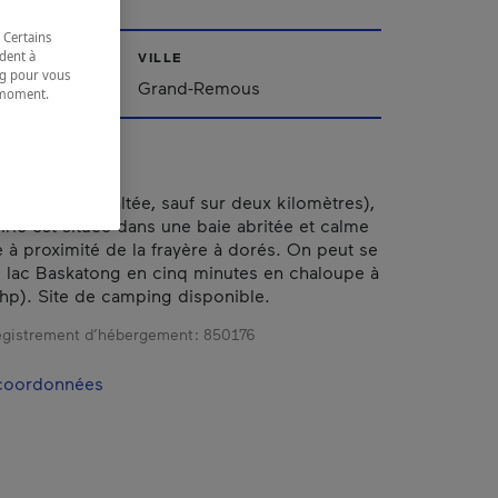
 Certains
dent à
VILLE
ing pour vous
Grand-Remous
t moment.
e.
ès (route asphaltée, sauf sur deux kilomètres),
irie est située dans une baie abritée et calme
e à proximité de la frayère à dorés. On peut se
e lac Baskatong en cinq minutes en chaloupe à
hp). Site de camping disponible.
gistrement d’hébergement :
850176
 coordonnées