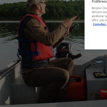
Préférenc
Bonjour Québ
témoins son
améliorer la
offrir une 
Consultez 