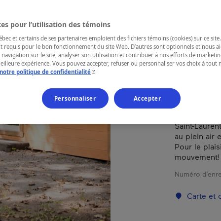
UR
es pour l’utilisation des témoins
ec et certains de ses partenaires emploient des fichiers témoins (cookies) sur ce site.
t requis pour le bon fonctionnement du site Web. D’autres sont optionnels et nous ai
RÉGION
 navigation sur le site, analyser son utilisation et contribuer à nos efforts de market
meilleure expérience. Vous pouvez accepter, refuser ou personnaliser vos choix à tou
Montérégie
- Cet hyperlien s'ouvrira dans une nouvelle fenêtr
notre politique de confidentialité
Personnaliser
Accepter
Dans un cadr
Saint-Laurent
au plein air 
Pour le plai
mouvement!
Numéro d’enre
Carte et