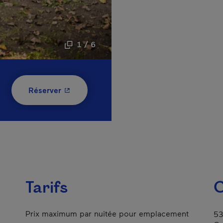
1 / 6
- Cet hyperlien s'ouvrira dans une nouvelle
Réserver
Tarifs
C
Prix maximum par nuitée pour emplacement
53