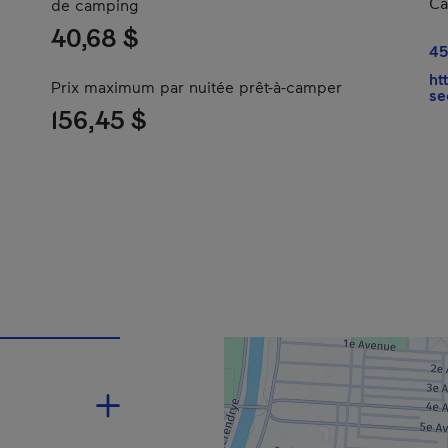
Ca
de camping
40,68 $
45
ht
Prix maximum par nuitée prêt-à-camper
se
156,45 $