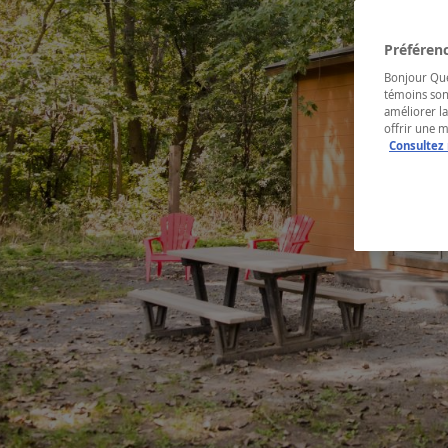
Préférenc
Bonjour Québ
témoins son
améliorer la
offrir une 
Consultez 