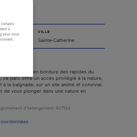
BAIN
 Certains
dent à
VILLE
ing pour vous
t moment.
Sainte-Catherine
e.
e magnifique, en bordure des rapides du
, ce parc offre un accès privilégié à la nature,
et à la baignade, sur un site animé et convivial.
sir de vous plonger dans une nature en
gistrement d’hébergement :
627514
 coordonnées