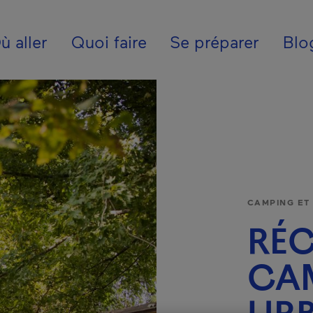
ion - Fr - Canada
ù aller
Quoi faire
Se préparer
Blo
CAMPING ET
RÉC
CA