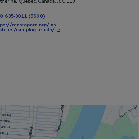
therine, Québec, Canada, J5C 1L9
0 635-3011 (5600)
tps://recreoparc.org/les-
- Cet hyperlien s'ouvrira dans une n
cteurs/camping-urbain/