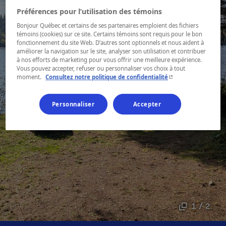
Préférences pour l’utilisation des témoins
Bonjour Québec et certains de ses partenaires emploient des fichiers
témoins (cookies) sur ce site. Certains témoins sont requis pour le bon
fonctionnement du site Web. D’autres sont optionnels et nous aident à
améliorer la navigation sur le site, analyser son utilisation et contribuer
à nos efforts de marketing pour vous offrir une meilleure expérience.
Vous pouvez accepter, refuser ou personnaliser vos choix à tout
- Cet hyperlien s'ouvr
moment.
Consultez notre politique de confidentialité
Personnaliser
Accepter
1 / 2