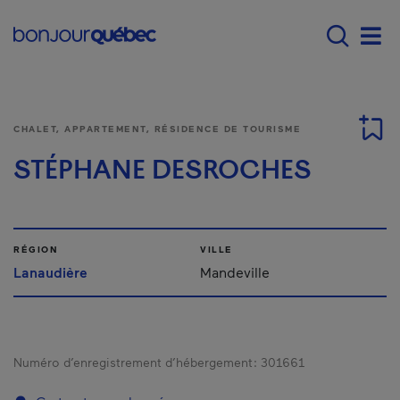
Passer au contenu principal
Main navigation - F
Men
CHALET, APPARTEMENT, RÉSIDENCE DE TOURISME
STÉPHANE DESROCHES
RÉGION
VILLE
Lanaudière
Mandeville
Numéro d’enregistrement d’hébergement :
301661