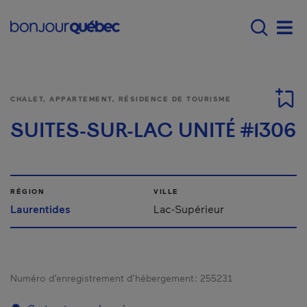
Passer au contenu principal
Main navigation - F
Men
CHALET, APPARTEMENT, RÉSIDENCE DE TOURISME
SUITES-SUR-LAC UNITÉ #1306
RÉGION
VILLE
Laurentides
Lac-Supérieur
Numéro d’enregistrement d’hébergement :
255231