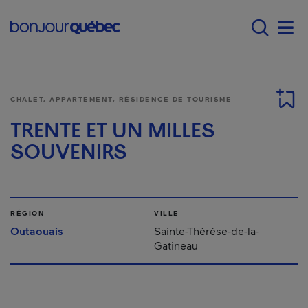
Passer au contenu principal
Main navigation - F
Men
CHALET, APPARTEMENT, RÉSIDENCE DE TOURISME
TRENTE ET UN MILLES
SOUVENIRS
RÉGION
VILLE
Outaouais
Sainte-Thérèse-de-la-
Gatineau