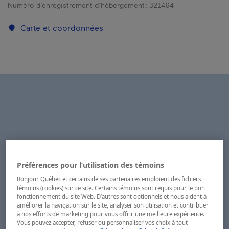
Numéro d’enregistrement d’hébergement :
321464
Carte et coordonnées
Préférences pour l’utilisation des témoins
Bonjour Québec et certains de ses partenaires emploient des fichiers
témoins (cookies) sur ce site. Certains témoins sont requis pour le bon
fonctionnement du site Web. D’autres sont optionnels et nous aident à
améliorer la navigation sur le site, analyser son utilisation et contribuer
à nos efforts de marketing pour vous offrir une meilleure expérience.
Vous pouvez accepter, refuser ou personnaliser vos choix à tout