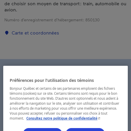
de choisir son moyen de transport : train, automobile ou
avion.
Numéro d’enregistrement d’hébergement :
850130
Carte et coordonnées
Préférences pour l’utilisation des témoins
Bonjour Québec et certains de ses partenaires emploient des fichiers
témoins (cookies) sur ce site. Certains témoins sont requis pour le bon
fonctionnement du site Web. D’autres sont optionnels et nous aident à
améliorer la navigation sur le site, analyser son utilisation et contribuer
à nos efforts de marketing pour vous offrir une meilleure expérience.
Vous pouvez accepter, refuser ou personnaliser vos choix à tout
- Cet hyperlien s'ouvr
moment.
Consultez notre politique de confidentialité