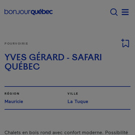
Passer au contenu principal
Main navigation - F
Men
POURVOIRIE
YVES GÉRARD - SAFARI
QUÉBEC
RÉGION
VILLE
Mauricie
La Tuque
Chalets en bois rond avec confort moderne. Possibilité