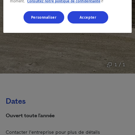
- Cet hyperlien s'ouvr
moment.
Consultez notre politique de confidentialité
Personnaliser
Accepter
1 / 1
Dates
Ouvert toute l'année
Contacter l'entreprise pour plus de détails