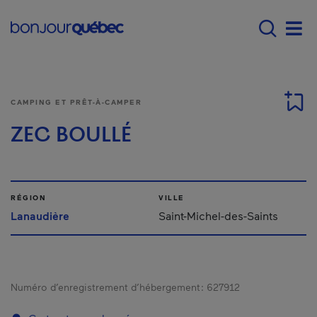
Passer au contenu principal
Main navigation - F
Men
CAMPING ET PRÊT-À-CAMPER
ZEC BOULLÉ
RÉGION
VILLE
Lanaudière
Saint-Michel-des-Saints
Numéro d’enregistrement d’hébergement :
627912